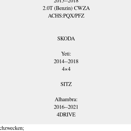
2015--2018
2.0T (Benzin) CWZA
ACHS:PQX/PFZ
SKODA
Yeti:
2014--2018
4×4
SITZ
Alhambra:
2016--2021
4DRIVE
chzwecken;