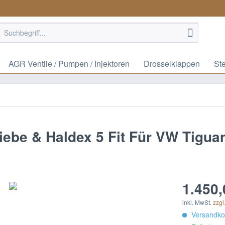
AGR Ventile / Pumpen / Injektoren
Drosselklappen
St
riebe & Haldex 5 Fit Für VW Tigu
1.450,
inkl. MwSt.
zzgl
Versandkos