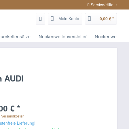
Service/Hilfe
Mein Konto
0,00 € *
euerkettensätze
Nockenwellenversteller
Nockenwellen / 
an AUDI
00 € *
. Versandkosten
tenfreie Lieferung!