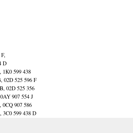
 F,
4 D
, 1K0 599 438
, 02D 525 596 F
 B, 02D 525 356
 0AY 907 554 J
, 0CQ 907 586
, 3C0 599 438 D