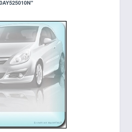
I 0AY525010N"