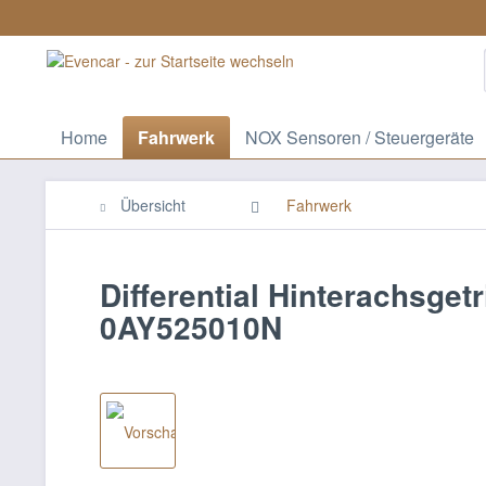
Home
Fahrwerk
NOX Sensoren / Steuergeräte
Übersicht
Fahrwerk
Differential Hinterachsget
0AY525010N