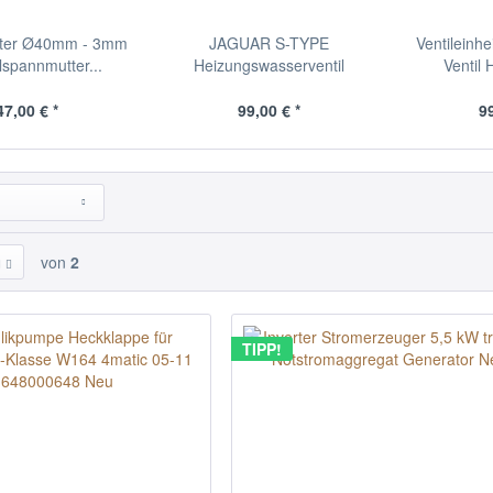
ter Ø40mm - 3mm
JAGUAR S-TYPE
Ventileinhe
lspannmutter...
Heizungswasserventil
Ventil 
XR840091 2.5...
47,00 € *
99,00 € *
99
von
2
TIPP!