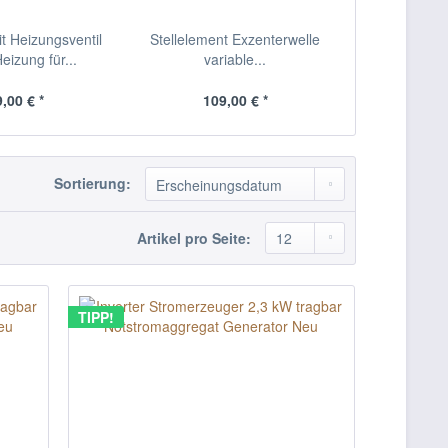
it Heizungsventil
Stellelement Exzenterwelle
Wass
Heizung für...
variable...
Heizungsrege
e
,00 € *
109,00 € *
99,
Sortierung:
Artikel pro Seite:
TIPP!