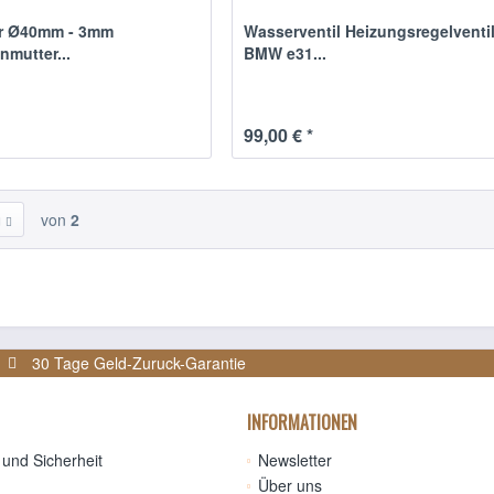
r Ø40mm - 3mm
Wasserventil Heizungsregelventil
nmutter...
BMW e31...
99,00 € *
von
2
30 Tage Geld-Zuruck-Garantie
INFORMATIONEN
und Sicherheit
Newsletter
Über uns