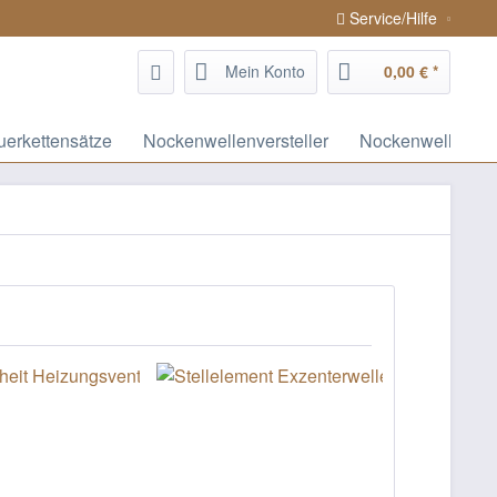
Service/Hilfe
Mein Konto
0,00 € *
uerkettensätze
Nockenwellenversteller
Nockenwellen / 