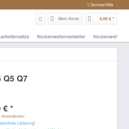
Service/Hilfe
Mein Konto
0,00 € *
uerkettensätze
Nockenwellenversteller
Nockenwellen / 
6 Q5 Q7
 € *
. Versandkosten
tenfreie Lieferung!