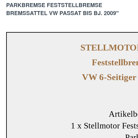
PARKBREMSE FESTSTELLBREMSE
BREMSSATTEL VW PASSAT BIS BJ. 2009"
STELLMOTO
Feststellbr
VW 6-Seitige
Artikelb
1 x Stellmotor Fest
Par