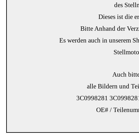
des Stell
Dieses ist die e
Bitte Anhand der Verz
Es werden auch in unserem Sh
Stellmoto
Auch bitt
alle Bildern und Te
3C0998281 3C099828
OE# / Teilenumm