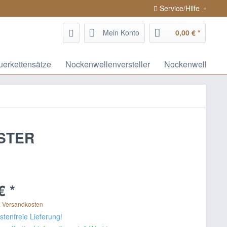
Service/Hilfe
Mein Konto
0,00 € *
uerkettensätze
Nockenwellenversteller
Nockenwellen / 
STER
€ *
. Versandkosten
tenfreie Lieferung!