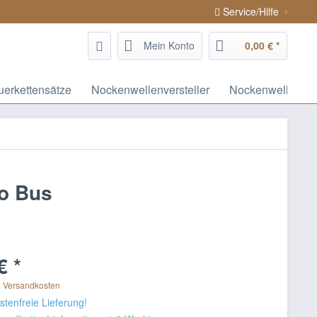
Service/Hilfe
Mein Konto
0,00 € *
uerkettensätze
Nockenwellenversteller
Nockenwellen / 
to Bus
€ *
. Versandkosten
tenfreie Lieferung!