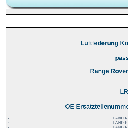
Luftfederung Ko
pass
Range Rover
LR
OE Ersatzteilenumme
LAND R
LAND R
LAND R