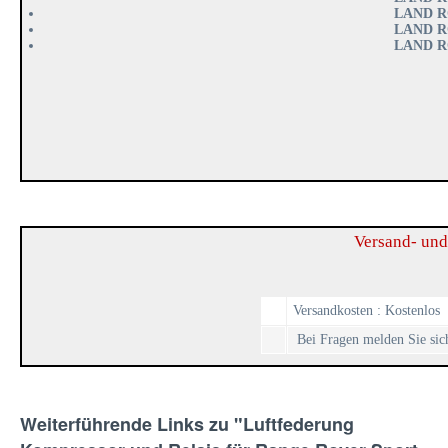
LAND R
LAND R
LAND R
Versand- und
Versandkosten : Kostenlos
Bei Fragen melden Sie sich
Weiterführende Links zu "Luftfederung