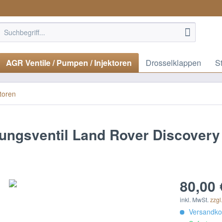
AGR Ventile / Pumpen / Injektoren
Drosselklappen
S
toren
ungsventil Land Rover Discover
80,00 
inkl. MwSt.
zzgl
Versandkos