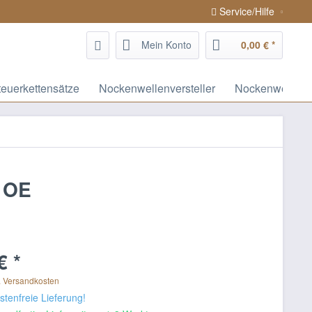
Service/Hilfe
Mein Konto
0,00 € *
teuerkettensätze
Nockenwellenversteller
Nockenwellen /
y OE
€ *
. Versandkosten
tenfreie Lieferung!